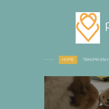
Ga
direct
naar
de
hoofdinhoud
HOME
TRAUMA EN 