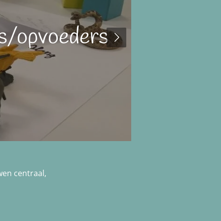
rs/opvoeders
wen centraal,