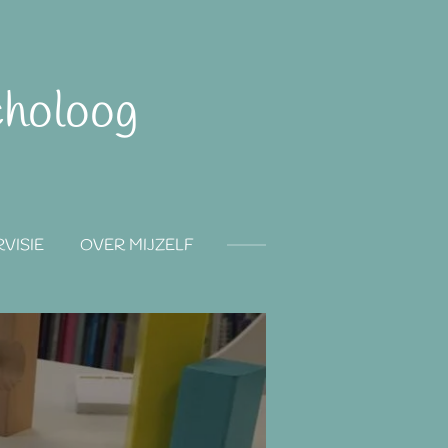
choloog
VISIE
OVER MIJZELF