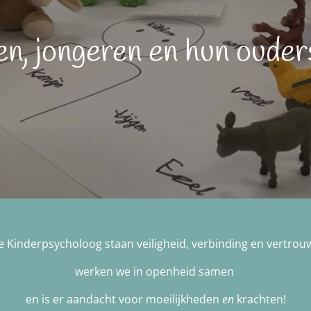
en, jongeren en hun oude
 De Kinderpsycholoog staan veiligheid, verbinding en vertrou
werken we in openheid samen
en is er aandacht voor moeilijkheden
en
krachten!