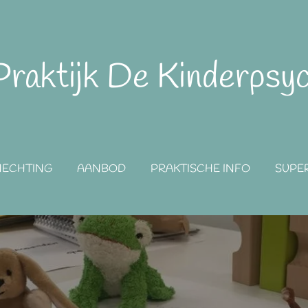
Praktijk De Kinderpsy
HECHTING
AANBOD
PRAKTISCHE INFO
SUPER